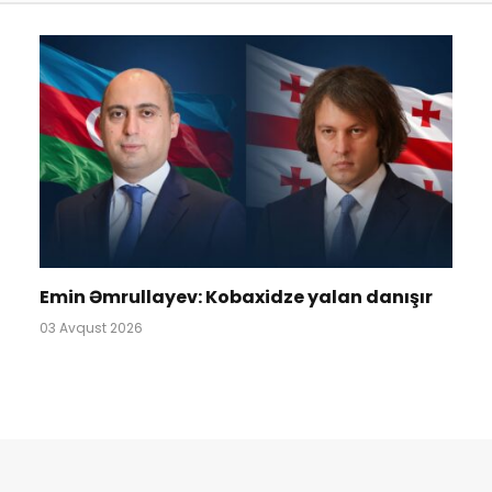
Emin Əmrullayev: Kobaxidze yalan danışır
03 Avqust 2026