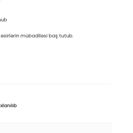
nub
irlərin mübadiləsi baş tutub.
xlanılıb