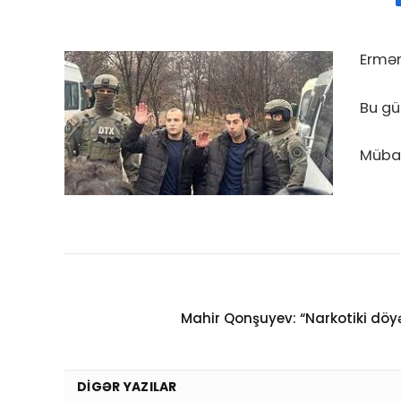
Ermən
Bu gü
Mübad
Mahir Qonşuyev: “Narkotiki dö
DIGƏR YAZILAR