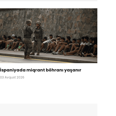
İspaniyada miqrant böhranı yaşanır
03 Avqust 2026