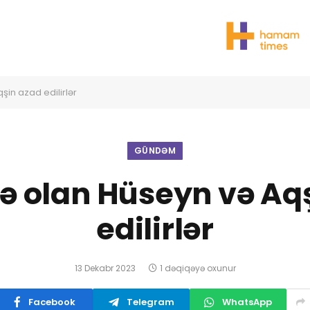
şin azad edilirlər
GÜNDƏM
də olan Hüseyn və Aq
edilirlər
13 Dekabr 2023
1 dəqiqəyə oxunur
Facebook
Telegram
WhatsApp