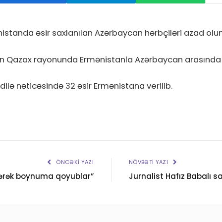
istanda əsir saxlanılan Azərbaycan hərbçiləri azad olu
n Qazax rayonunda Ermənistanla Azərbaycan arasında əs
ilə nəticəsində 32 əsir Ermənistana verilib.
ÖNCƏKI YAZI
NÖVBƏTI YAZI
yərək boynuma qoyublar”
Jurnalist Hafız Babalı sa