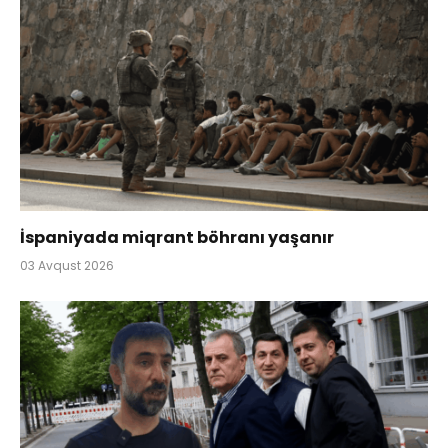
İspaniyada miqrant böhranı yaşanır
03 Avqust 2026