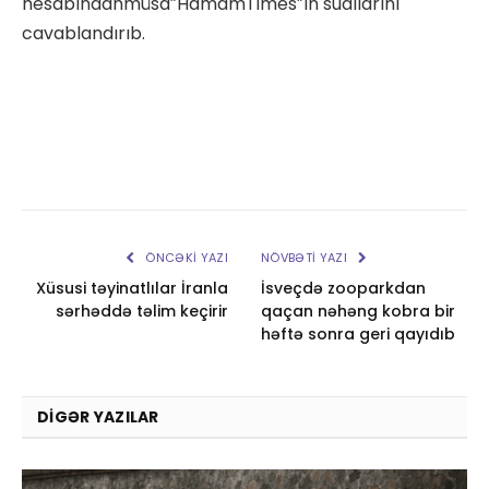
hesabındanmüsa”HamamTimes”ın suallarını
cavablandırıb.
ÖNCƏKI YAZI
NÖVBƏTI YAZI
Xüsusi təyinatlılar İranla
İsveçdə zooparkdan
sərhəddə təlim keçirir
qaçan nəhəng kobra bir
həftə sonra geri qayıdıb
DIGƏR YAZILAR