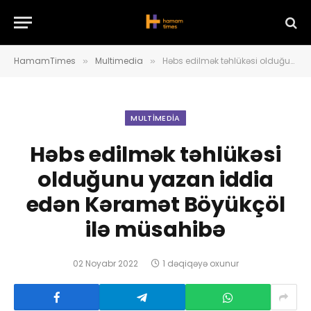
HamamTimes
Multimedia
Həbs edilmək təhlükəsi olduğunu yazan iddia edən Kəramət Böyükçöl ilə müsahibə
»
»
MULTIMEDIA
Həbs edilmək təhlükəsi
olduğunu yazan iddia
edən Kəramət Böyükçöl
ilə müsahibə
02 Noyabr 2022
1 dəqiqəyə oxunur