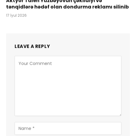
Aktyor Taleh Yüzbəyovun çəkildiyi və
tənqidlərə hədəf olan dondurma reklamı silinib
17 İyul 2026
LEAVE A REPLY