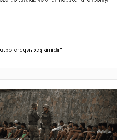
futbol araqsız xaş kimidir”