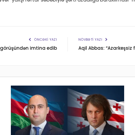
ÖNCƏKI YAZI
NÖVBƏTI YAZI
görüşündən imtina edib
Aqil Abbas: “Azarkeşsiz 