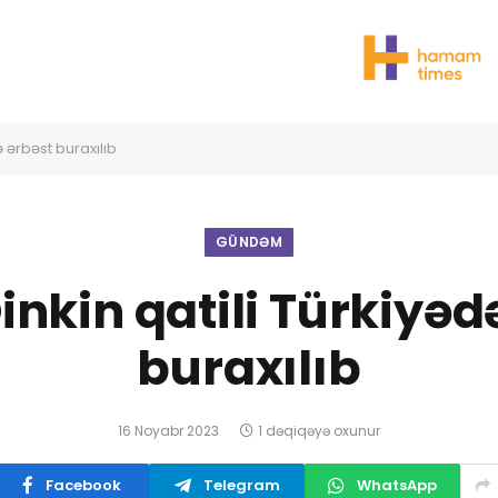
ə ərbəst buraxılıb
GÜNDƏM
inkin qatili Türkiyəd
buraxılıb
16 Noyabr 2023
1 dəqiqəyə oxunur
Facebook
Telegram
WhatsApp