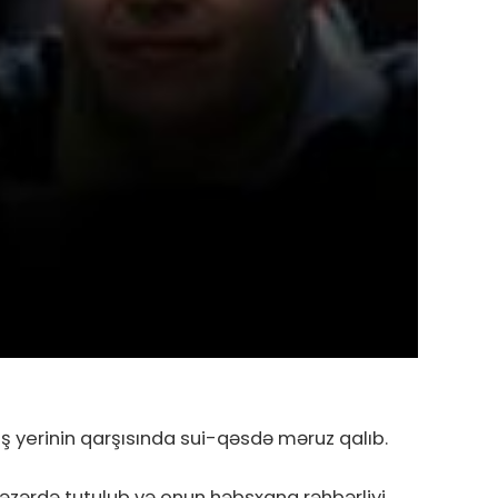
ş yerinin qarşısında sui-qəsdə məruz qalıb.
 nəzərdə tutulub və onun həbsxana rəhbərliyi