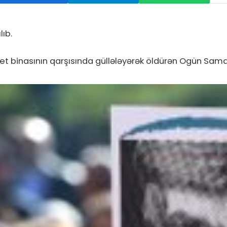
ıb.
zet binasının qarşısında güllələyərək öldürən Ogün Sam