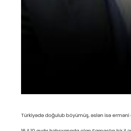
Türkiyədə doğulub böyümüş, əslən isə erməni ol
16 il 10 aydır həbsxanada olan Samastın bir il 