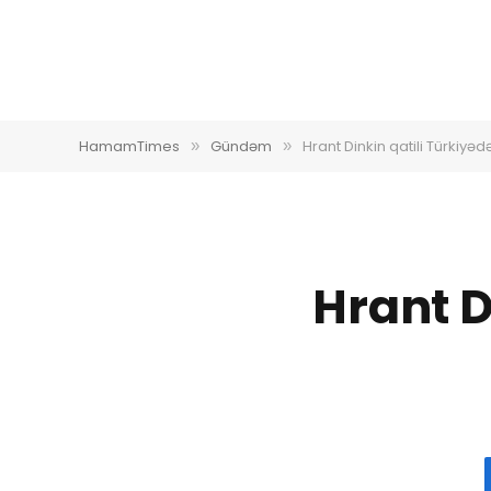
HamamTimes
Gündəm
Hrant Dinkin qatili Türkiyəd
»
»
Hrant D