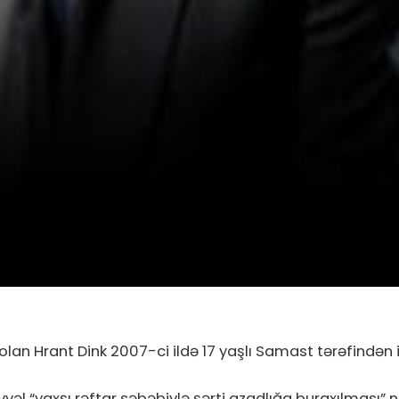
an Hrant Dink 2007-ci ildə 17 yaşlı Samast tərəfindən i
əvvəl “yaxşı rəftar səbəbiylə şərti azadlığa buraxılması”