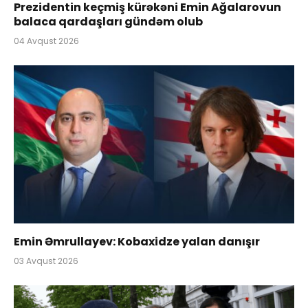
Prezidentin keçmiş kürəkəni Emin Ağalarovun
balaca qardaşları gündəm olub
04 Avqust 2026
Emin Əmrullayev: Kobaxidze yalan danışır
03 Avqust 2026