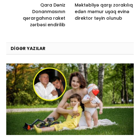
Qara Dəniz
Məktəbliyə qarşı zorakılıq
Donanmasının
edən məmur uşaq evinə
qərargahına raket
direktor təyin olunub
zərbəsi endirilib
DIGƏR YAZILAR