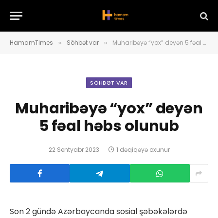
HamamTimes
Söhbət var
Muharibəyə “yox” deyən 5 fəal həbs olunub
»
»
SÖHBƏT VAR
Muharibəyə “yox” deyən
5 fəal həbs olunub
22 Sentyabr 2023
1 dəqiqəyə oxunur
Son 2 gündə Azərbaycanda sosial şəbəkələrdə