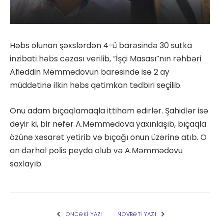
Həbs olunan şəxslərdən 4-ü barəsində 30 sutka
inzibati həbs cəzası verilib, “İşçi Masası”nın rəhbəri
Afiəddin Məmmədovun barəsində isə 2 ay
müddətinə ilkin həbs qətimkan tədbiri seçilib.
Onu adam bıçaqlamaqla ittiham edirlər. Şahidlər isə
deyir ki, bir nəfər A.Məmmədova yaxınlaşıb, bıçaqla
özünə xəsarət yetirib və bıçağı onun üzərinə atıb. O
an dərhal polis peyda olub və A.Məmmədovu
saxlayıb.
ÖNCƏKI YAZI
NÖVBƏTI YAZI