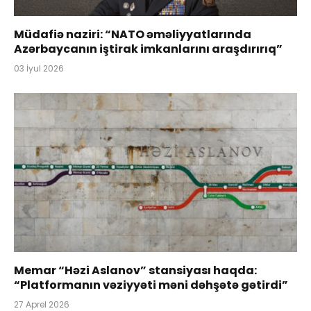
Müdafiə naziri: “NATO əməliyyatlarında
Azərbaycanın iştirak imkanlarını araşdırırıq”
03 İyul 2026
Memar “Həzi Aslanov” stansiyası haqda:
“Platformanın vəziyyəti məni dəhşətə gətirdi”
27 Aprel 2026