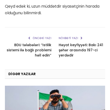
Qeyd edək ki, uzun müddətdir siyasətçinin harada
olduğunu bilinmirdi.
ÖNCƏKI YAZI
NÖVBƏTI YAZI
BDU tələbələri: “Istilik
Həyat keyfiyyəti: Bakı 241
sistemi ilə bağlı problemi
şəhər arasında 197-ci
həll edin”
yerdədir
DIGƏR YAZILAR