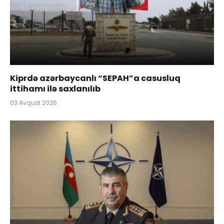
Kiprdə azərbaycanlı “SEPAH”a casusluq
ittihamı ilə saxlanılıb
03 Avqust 2026