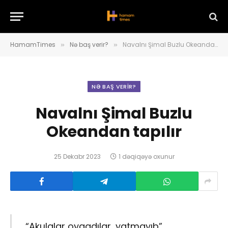
HamamTimes
Nə baş verir?
Navalnı Şimal Buzlu Okeandan tapılır
»
»
NƏ BAŞ VERIR?
Navalnı Şimal Buzlu
Okeandan tapılır
25 Dekabr 2023
1 dəqiqəyə oxunur
“Akulalar oyaqdılar, yatmayıb”