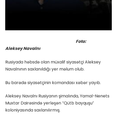
Foto:
Aleksey
Navalnı
Rusiyada həbsdə olan müxalif siyasətçi Aleksey
Navalnının saxlanıldığı yer məlum olub.
Bu barədə siyasətçinin komandası xəbər yayıb.
Aleksey Navalnı Rusiyanın şimalında, Yamal-Nenets
Muxtar Dairəsində yerləşən “Qütb bayquşu”
koloniyasında saxlanılırmış.