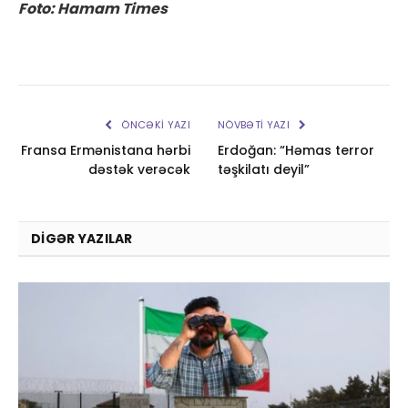
Foto: Hamam Times
ÖNCƏKI YAZI
NÖVBƏTI YAZI
Fransa Ermənistana hərbi
Erdoğan: “Həmas terror
dəstək verəcək
təşkilatı deyil”
DIGƏR YAZILAR