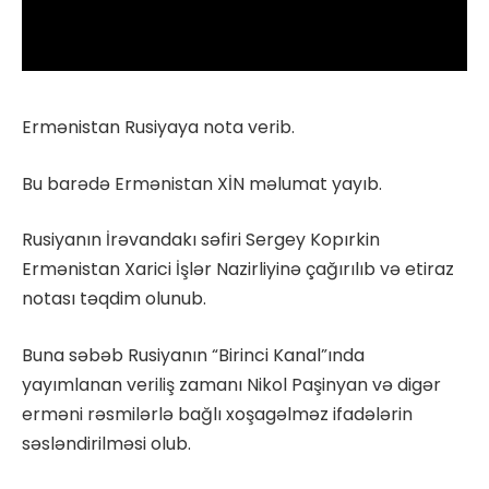
Ermənistan Rusiyaya nota verib.
Bu barədə Ermənistan XİN məlumat yayıb.
Rusiyanın İrəvandakı səfiri Sergey Kopırkin
Ermənistan Xarici İşlər Nazirliyinə çağırılıb və etiraz
notası təqdim olunub.
Buna səbəb Rusiyanın “Birinci Kanal”ında
yayımlanan veriliş zamanı Nikol Paşinyan və digər
erməni rəsmilərlə bağlı xoşagəlməz ifadələrin
səsləndirilməsi olub.