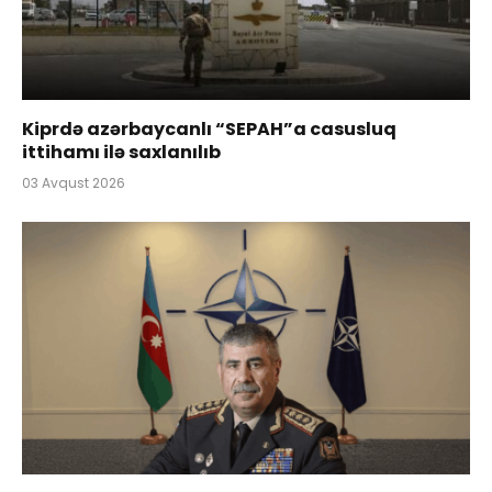
Kiprdə azərbaycanlı “SEPAH”a casusluq
ittihamı ilə saxlanılıb
03 Avqust 2026