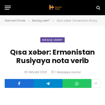
HamamTimes
Nə baş verir?
Qısa xəbər: Ermənistan Rusiyaya nota verib
»
»
NƏ BAŞ VERIR?
Qısa xəbər: Ermənistan
Rusiyaya nota verib
25 Oktyabr 2023
1 dəqiqəyə oxunur