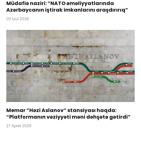
Müdafiə naziri: “NATO əməliyyatlarında
Azərbaycanın iştirak imkanlarını araşdırırıq”
03 İyul 2026
Memar “Həzi Aslanov” stansiyası haqda:
“Platformanın vəziyyəti məni dəhşətə gətirdi”
27 Aprel 2026