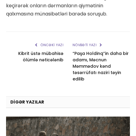
keçirərək onların dərmanların qiymətinin
qalxmasına münasibətləri barədə soruşub.
ÖNCƏKI YAZI
NÖVBƏTI YAZI
Kibrit üstə mübahisə
“Paşa Holdinq”in daha bir
ölümlə nəticələnib
adamı, Məcnun
Məmmədov kənd
təsərrüfatı naziri təyin
edilib
DIGƏR YAZILAR