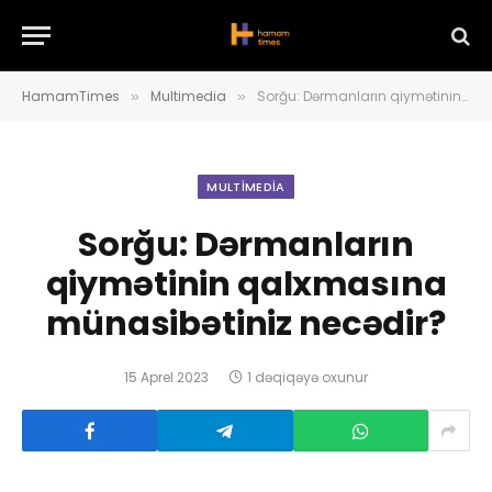
HamamTimes
Multimedia
Sorğu: Dərmanların qiymətinin qalxmasına münasibətiniz necədir?
»
»
MULTIMEDIA
Sorğu: Dərmanların
qiymətinin qalxmasına
münasibətiniz necədir?
15 Aprel 2023
1 dəqiqəyə oxunur