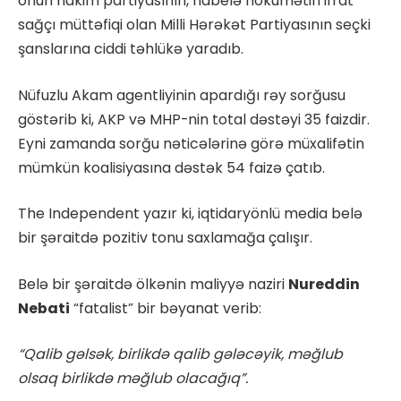
onun hakim partiyasının, habelə hökumətin ifrat
sağçı müttəfiqi olan Milli Hərəkət Partiyasının seçki
şanslarına ciddi təhlükə yaradıb.
Nüfuzlu Akam agentliyinin apardığı rəy sorğusu
göstərib ki, AKP və MHP-nin total dəstəyi 35 faizdir.
Eyni zamanda sorğu nəticələrinə görə müxalifətin
mümkün koalisiyasına dəstək 54 faizə çatıb.
The Independent yazır ki, iqtidaryönlü media belə
bir şəraitdə pozitiv tonu saxlamağa çalışır.
Belə bir şəraitdə ölkənin maliyyə naziri
Nureddin
Nebati
“fatalist” bir bəyanat verib:
“Qalib gəlsək, birlikdə qalib gələcəyik, məğlub
olsaq birlikdə məğlub olacağıq”.