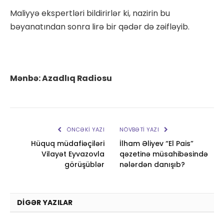
Maliyyə ekspertləri bildirirlər ki, nazirin bu
bəyanatından sonra lirə bir qədər də zəifləyib.
Mənbə: Azadlıq Radiosu
ÖNCƏKI YAZI
NÖVBƏTI YAZI
Hüquq müdafiəçiləri
İlham Əliyev “El Pais”
Vilayət Eyvazovla
qəzetinə müsahibəsində
görüşüblər
nələrdən danışıb?
DIGƏR YAZILAR