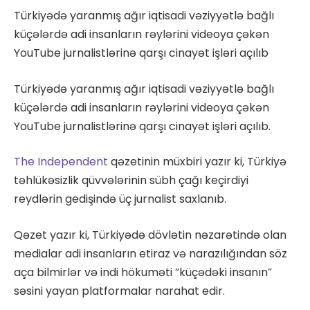
Türkiyədə yaranmış ağır iqtisadi vəziyyətlə bağlı
küçələrdə adi insanların rəylərini videoya çəkən
YouTube jurnalistlərinə qarşı cinayət işləri açılıb
Türkiyədə yaranmış ağır iqtisadi vəziyyətlə bağlı
küçələrdə adi insanların rəylərini videoya çəkən
YouTube jurnalistlərinə qarşı cinayət işləri açılıb.
The Independent
qəzetinin müxbiri yazır ki, Türkiyə
təhlükəsizlik qüvvələrinin sübh çağı keçirdiyi
reydlərin gedişində üç jurnalist saxlanıb.
Qəzet yazır ki, Türkiyədə dövlətin nəzarətində olan
medialar adi insanların etiraz və narazılığından söz
aça bilmirlər və indi hökuməti “küçədəki insanın”
səsini yayan platformalar narahat edir.