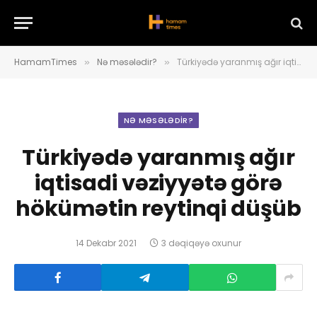
HamamTimes
Nə məsələdir?
Türkiyədə yaranmış ağır iqtisadi vəziyyətə görə hökümətin reytinqi düşüb
»
»
NƏ MƏSƏLƏDIR?
Türkiyədə yaranmış ağır
iqtisadi vəziyyətə görə
hökümətin reytinqi düşüb
14 Dekabr 2021
3 dəqiqəyə oxunur