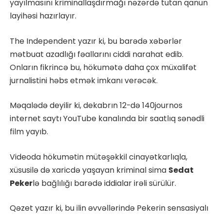
yayılmasını kriminallaşdırmağı nəzərdə tutan qanun
layihəsi hazırlayır.
The Independent yazır ki, bu barədə xəbərlər
mətbuat azadlığı fəallarını ciddi narahat edib.
Onların fikrincə bu, hökumətə daha çox müxalifət
jurnalistini həbs etmək imkanı verəcək.
Məqalədə deyilir ki, dekabrın 12-də 140journos
internet saytı YouTube kanalında bir saatlıq sənədli
film yayıb.
Videoda hökumətin mütəşəkkil cinayətkarlıqla,
xüsusilə də xaricdə yaşayan kriminal sima
Sedat
Peker
lə bağlılığı barədə iddialar irəli sürülür.
Qəzet yazır ki, bu ilin əvvəllərində Pekerin sensasiyalı