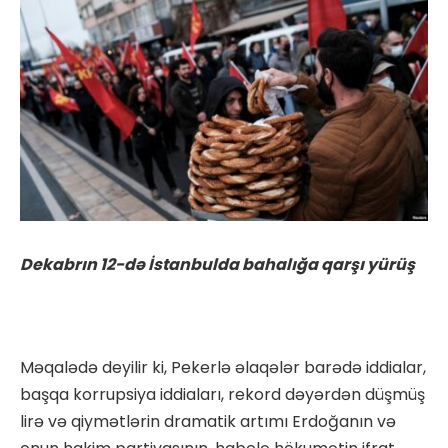
Dekabrın 12-də İstanbulda bahalığa qarşı yürüş
Məqalədə deyilir ki, Pekerlə əlaqələr barədə iddialar,
başqa korrupsiya iddiaları, rekord dəyərdən düşmüş
lirə və qiymətlərin dramatik artımı Erdoğanın və