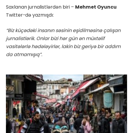
Saxlanan jurnalistlərdən biri –
Mehmet Oyuncu
Twitter-də yazmışdı:
“Biz küçədəki insanın səsinin eşidilməsinə çalışan
jurnalistlərik. Onlar bizi hər gün ən müxtəlif
vasitələrlə hədələyirlər, lakin biz geriyə bir addım
da atmamışıq”.