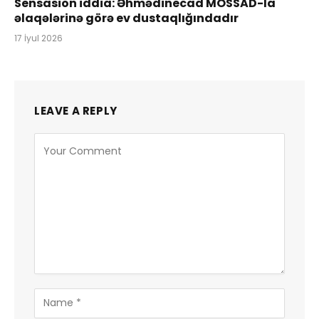
Sensasion iddia: Əhmədinecad MOSSAD-la
əlaqələrinə görə ev dustaqlığındadır
17 İyul 2026
LEAVE A REPLY