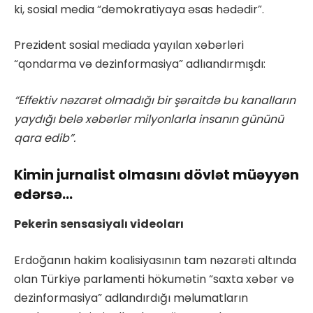
ki, sosial media “demokratiyaya əsas hədədir”.
Prezident sosial mediada yayılan xəbərləri
“qondarma və dezinformasiya” adlıandırmışdı:
“Effektiv nəzarət olmadığı bir şəraitdə bu kanalların
yaydığı belə xəbərlər milyonlarla insanın gününü
qara edib”.
Kimin jurnalist olmasını dövlət müəyyən
edərsə…
Pekerin sensasiyalı videoları
Erdoğanın hakim koalisiyasının tam nəzarəti altında
olan Türkiyə parlamenti hökumətin “saxta xəbər və
dezinformasiya” adlandırdığı məlumatların