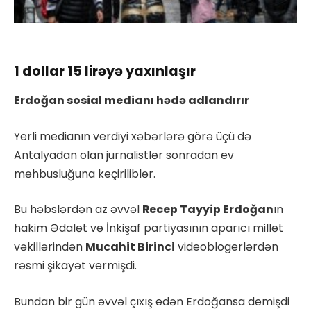
1 dollar 15 lirəyə yaxınlaşır
Erdoğan sosial medianı hədə adlandırır
Yerli medianın verdiyi xəbərlərə görə üçü də
Antalyadan olan jurnalistlər sonradan ev
məhbusluğuna keçiriliblər.
Bu həbslərdən az əvvəl
Recep Tayyip Erdoğan
ın
hakim Ədalət və İnkişaf partiyasının aparıcı millət
vəkillərindən
Mucahit Birinci
videoblogerlərdən
rəsmi şikayət vermişdi.
Bundan bir gün əvvəl çıxış edən Erdoğansa demişdi