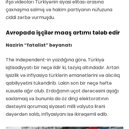
ifşa videoları Türkiyənin siyasi elitası arasına
çaxnaşma salmış və hakim partiyanın nüfuzuna
ciddi zərbə vurmuşdu.
Avropada işçilər maaş artımı tələb edir
Nazirin “fatalist” bəyanatı
The Independent-in yazdığına görə, Türkiyə
iqtisadiyyatı bir neçə ildir ki, təzyiq altındadır. Artan
işsizlik və inflyasiya türklərin əmanətlərini və alıcılıq
qabiliyyətini tükəndirib. Lakin son bir neçə həftə
xüsusilə ağır olub. Erdoğanın uçot dərəcəsini aşağı
saxlamaq və bununla da öz dinçi elektoratının
dəstəyini qorumaq siyasəti milli valyuta lirəni
dəyərdən salıb, inflyasiyanı isə ikirəqəmli edib.