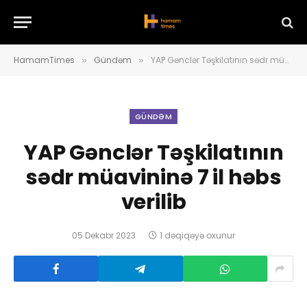
HamamTimes
Gündəm
YAP Gənclər Təşkilatının sədr müavininə 7 il həbs verilib
»
»
GÜNDƏM
YAP Gənclər Təşkilatının
sədr müavininə 7 il həbs
verilib
05 Dekabr 2023
1 dəqiqəyə oxunur