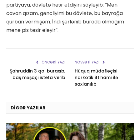
partiyaya, dövlətə həsr etdiyini söyləyib: “Mən
cavan qızam, gəncliyimi bu dövlətə, bu bayrağa
qurban vermişəm. İndi şərlənib burada olmağım
mənə pis təsir eləyir”.
ÖNCƏKI YAZI
NÖVBƏTI YAZI
Şahruddin 3 qol buraxıb,
Hüquq müdafiəçisi
baş məşqçi istefa verib
narkotik ittihamı ilə
saxlanılıb
DIGƏR YAZILAR