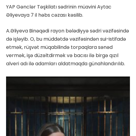
YAP Gənclər Təşkilatı sədrinin müavini Aytac
Əliyevaya 7 il həbs cəzası kəsilib.
A.Əliyeva Binəqədi rayon bələdiyyə sədri vəzifəsində
də işləyib. O, bu müddətdə vəzifəsindən sui-istifadə
etmək, rüşvət müqabilində torpaqlara sənəd
vermək, işə düzəltdirmək və bacısı ilə birgə qızıl
alveri adı ilə adamları aldatmaqda günahlandırılıb.