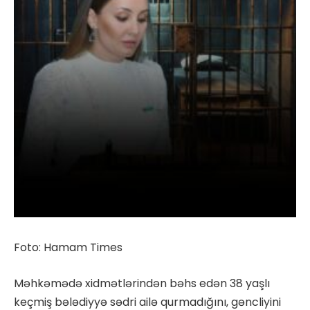
Foto: Hamam Times
Məhkəmədə xidmətlərindən bəhs edən 38 yaşlı
keçmiş bələdiyyə sədri ailə qurmadığını, gəncliyini