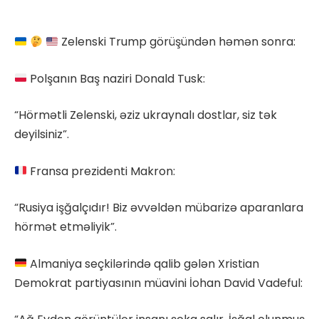
Zelenski Trump görüşündən həmən sonra:
Polşanın Baş naziri Donald Tusk:
“Hörmətli Zelenski, əziz ukraynalı dostlar, siz tək
deyilsiniz”.
Fransa prezidenti Makron:
“Rusiya işğalçıdır! Biz əvvəldən mübarizə aparanlara
hörmət etməliyik”.
Almaniya seçkilərində qalib gələn Xristian
Demokrat partiyasının müavini İohan David Vadeful: