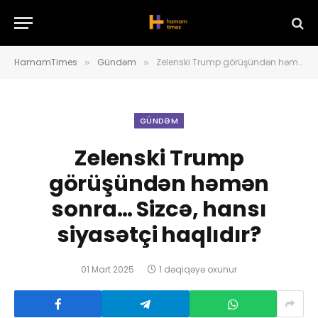
HamamTimes
Gündəm
Zelenski Trump görüşündən həmən sonra… Sizcə, hansı siyasətçi haqlıdır?
»
»
GÜNDƏM
Zelenski Trump
görüşündən həmən
sonra… Sizcə, hansı
siyasətçi haqlıdır?
01 Mart 2025
1 dəqiqəyə oxunur