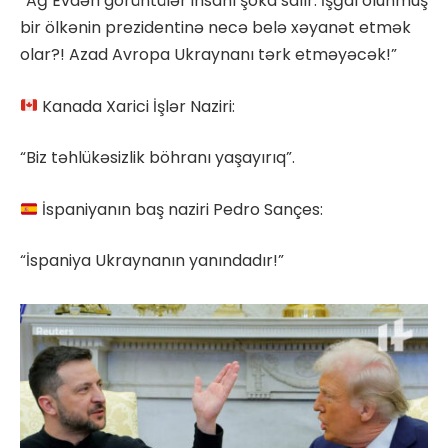
“Ağ Evdən görüntülər insanı şoka salır. İşğal olunmuş
bir ölkənin prezidentinə necə belə xəyanət etmək
olar?! Azad Avropa Ukraynanı tərk etməyəcək!”
Kanada Xarici İşlər Naziri:
“Biz təhlükəsizlik böhranı yaşayırıq”.
İspaniyanın baş naziri Pedro Sançes:
“İspaniya Ukraynanın yanındadır!”