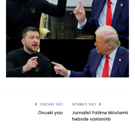
ÖNCƏKI YAZI
NÖVBƏTI YAZI
Öncəki yazı
Jurnalist Fatimə Mövlamlı
həbsdə saxlanılıb