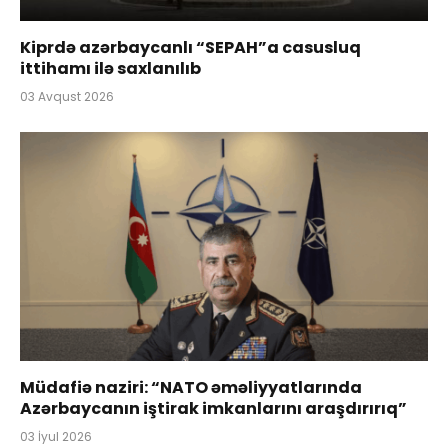
Kiprdə azərbaycanlı “SEPAH”a casusluq
ittihamı ilə saxlanılıb
03 Avqust 2026
Müdafiə naziri: “NATO əməliyyatlarında
Azərbaycanın iştirak imkanlarını araşdırırıq”
03 İyul 2026