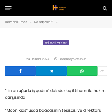
HamamTimes
Nə baş verir?
»
»
NƏ BAŞ VERIR?
24 Dekabr 2024
1 dəqiqəyə oxunur
“İlin ən uğurlu iş qadını” dələduzluq ittihamı ilə hakim
qarşısında
“Moon Kids” uşaq bağçasının təsisçisi və direktoru