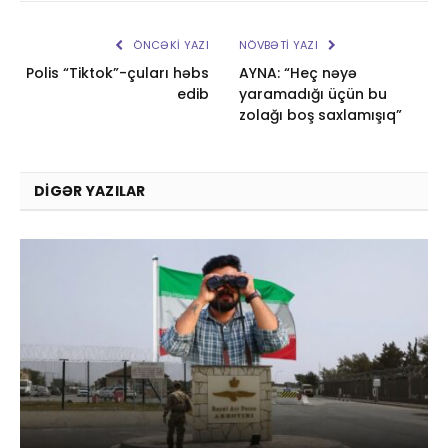
ÖNCƏKI YAZI
NÖVBƏTI YAZI
Polis “Tiktok”-çuları həbs
AYNA: “Heç nəyə
edib
yaramadığı üçün bu
zolağı boş saxlamışıq”
DIGƏR YAZILAR