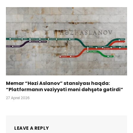
Memar “Həzi Aslanov” stansiyası haqda:
“Platformanın vəziyyəti məni dəhşətə gətirdi”
27 Aprel 2026
LEAVE A REPLY