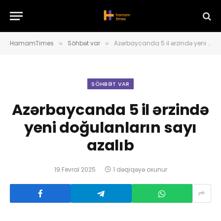
HamamTimes
Söhbət var
Azərbaycanda 5 il ərzində yeni doğulanların sayı azalıb
»
»
SÖHBƏT VAR
Azərbaycanda 5 il ərzində
yeni doğulanların sayı
azalıb
19 Fevral 2025
1 dəqiqəyə oxunur