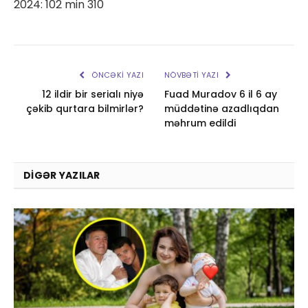
2024: 102 min 310
ÖNCƏKI YAZI
NÖVBƏTI YAZI
12 ildir bir serialı niyə
Fuad Muradov 6 il 6 ay
çəkib qurtara bilmirlər?
müddətinə azadlıqdan
məhrum edildi
DIGƏR YAZILAR