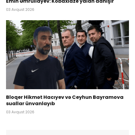
Emin Əmrullayev: Kobaxidze yalan danışır
03 Avqust 2026
Bloqer Hikmət Hacıyev və Ceyhun Bayramova
suallar ünvanlayıb
03 Avqust 2026