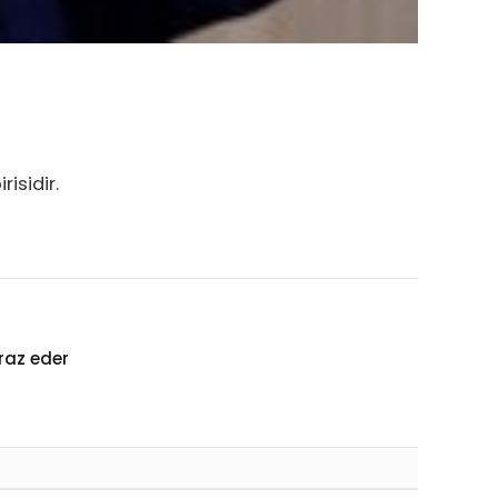
isidir.
raz eder