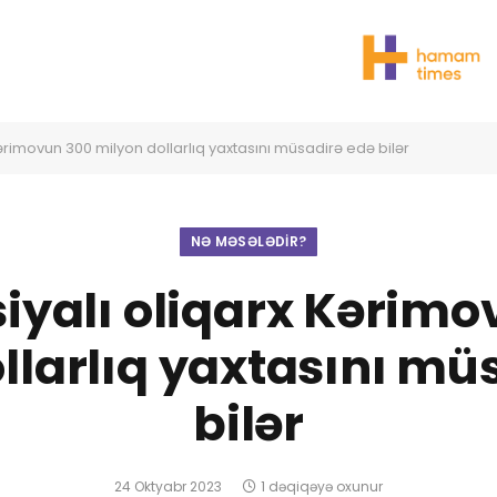
Kərimovun 300 milyon dollarlıq yaxtasını müsadirə edə bilər
NƏ MƏSƏLƏDIR?
iyalı oliqarx Kərim
llarlıq yaxtasını mü
bilər
24 Oktyabr 2023
1 dəqiqəyə oxunur