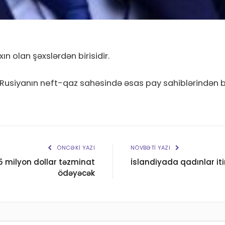
n olan şəxslərdən birisidir.
iyanın neft-qaz sahəsində əsas pay sahiblərindən bir
ÖNCƏKI YAZI
NÖVBƏTI YAZI
15 milyon dollar təzminat
İslandiyada qadınlar iti
ödəyəcək