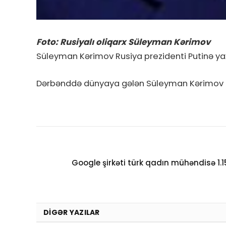
Foto: Rusiyalı oliqarx Süleyman Kərimov
Süleyman Kərimov Rusiya prezidenti Putinə yaxı
Dərbənddə dünyaya gələn Süleyman Kərimov Rus
Google şirkəti türk qadın mühəndisə 1.
DIGƏR YAZILAR