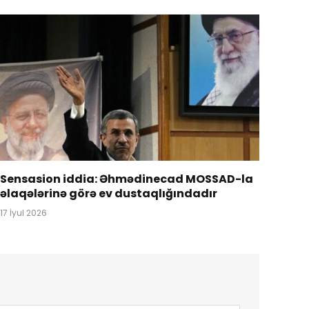
Sensasion iddia: Əhmədinecad MOSSAD-la
əlaqələrinə görə ev dustaqlığındadır
17 İyul 2026