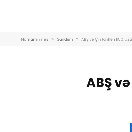
HamamTimes
Gündəm
ABŞ və Çin tarifləri 115% a
»
»
ABŞ və 