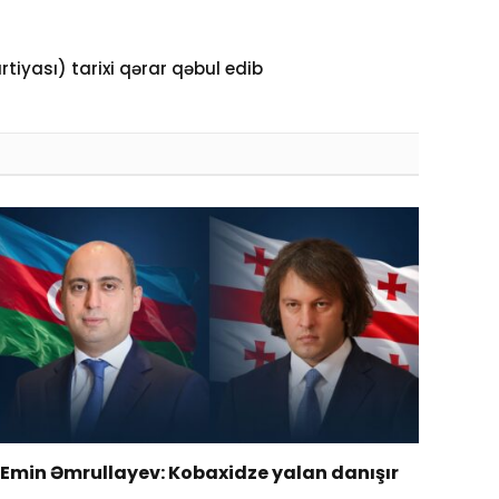
tiyası) tarixi qərar qəbul edib
Emin Əmrullayev: Kobaxidze yalan danışır