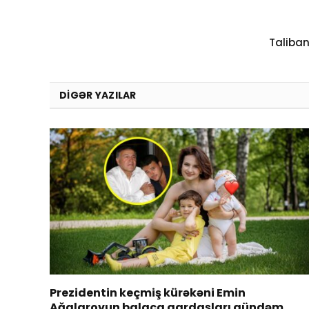
Taliba
DIGƏR YAZILAR
Prezidentin keçmiş kürəkəni Emin
Ağalarovun balaca qardaşları gündəm