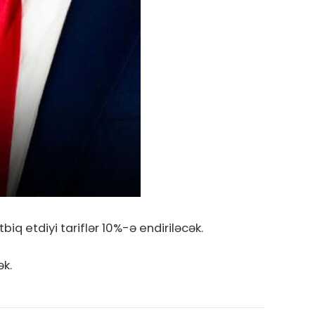
iq etdiyi tariflər 10%-ə endiriləcək.
ək.