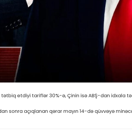
ətbiq etdiyi tariflər 30%-ə, Çinin isə ABŞ-dan idxala tətb
lardan sonra açıqlanan qərar mayın 14-də qüvvəyə minəc