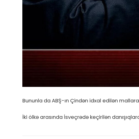
Bununla da ABŞ-ın Çindən idxal edilən mallara t
İki ölkə arasında İsveçrədə keçirilən danışıq