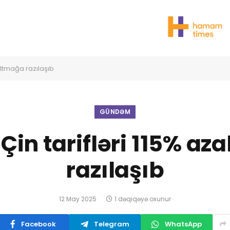
zaltmağa razılaşıb
GÜNDƏM
Çin tarifləri 115% a
razılaşıb
12 May 2025
1 dəqiqəyə oxunur
Facebook
Telegram
WhatsApp