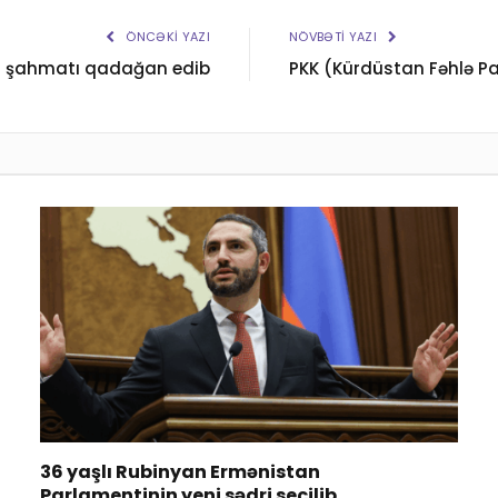
ÖNCƏKI YAZI
NÖVBƏTI YAZI
n şahmatı qadağan edib
PKK (Kürdüstan Fəhlə Par
36 yaşlı Rubinyan Ermənistan
Parlamentinin yeni sədri seçilib