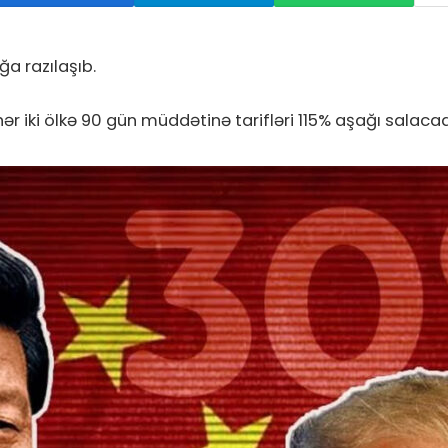
a razılaşıb.
 hər iki ölkə 90 gün müddətinə tarifləri 115% aşağı salacaq