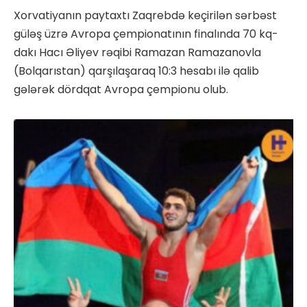
Xorvatiyanın paytaxtı Zaqrebdə keçirilən sərbəst
güləş üzrə Avropa çempionatının finalında 70 kq-
dakı Hacı Əliyev rəqibi Ramazan Ramazanovla
(Bolqarıstan) qarşılaşaraq 10:3 hesabı ilə qalib
gələrək dördqat Avropa çempionu olub.