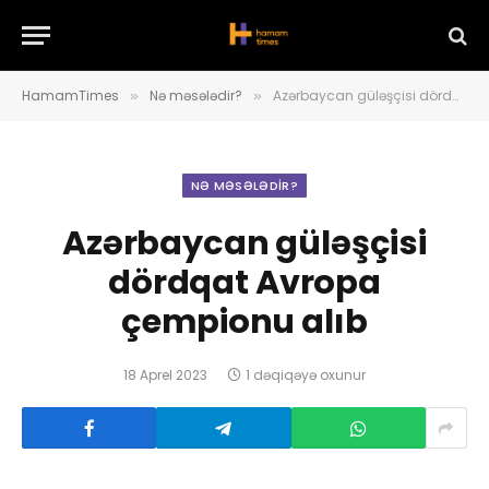
HamamTimes
Nə məsələdir?
Azərbaycan güləşçisi dördqat Avropa çempionu alıb
»
»
NƏ MƏSƏLƏDIR?
Azərbaycan güləşçisi
dördqat Avropa
çempionu alıb
18 Aprel 2023
1 dəqiqəyə oxunur