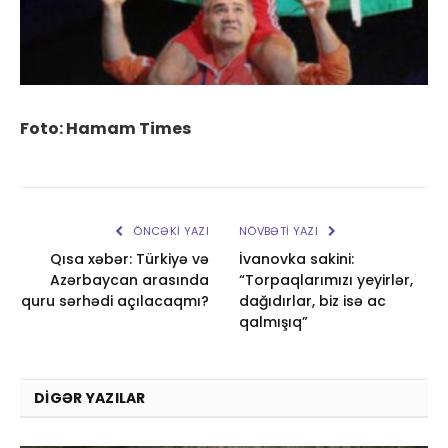
Foto: Hamam Times
ÖNCƏKI YAZI
NÖVBƏTI YAZI
Qısa xəbər: Türkiyə və
İvanovka sakini:
Azərbaycan arasında
“Torpaqlarımızı yeyirlər,
quru sərhədi açılacaqmı?
dağıdırlar, biz isə ac
qalmışıq”
DIGƏR YAZILAR