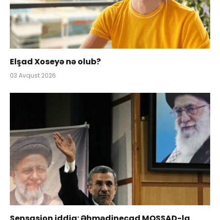
Elşad Xoseyə nə olub?
03 Avqust 2026
Sensasion iddia: Əhmədinecad MOSSAD-la