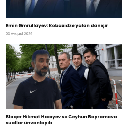
Emin Əmrullayev: Kobaxidze yalan danışır
03 Avqust 2026
Bloqer Hikmət Hacıyev və Ceyhun Bayramova
suallar ünvanlayıb