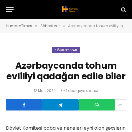
HamamTimes
Söhbət var
Azərbaycanda tohum evliliyi qadağan edilə bilər
»
»
SÖHBƏT VAR
Azərbaycanda tohum
evliliyi qadağan edilə bilər
12 Mart 2024
1 dəqiqəyə oxunur
Dövlət Komitəsi baba və nənələri eyni olan şəxslərin