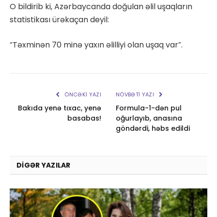
O bildirib ki, Azərbaycanda doğulan əlil uşaqların
statistikası ürəkaçan deyil:
“Təxminən 70 minə yaxın əlilliyi olan uşaq var”.
ÖNCƏKI YAZI
NÖVBƏTI YAZI
Bakıda yenə tıxac, yenə
Formula-1-dən pul
basabas!
oğurlayıb, anasına
göndərdi, həbs edildi
DIGƏR YAZILAR