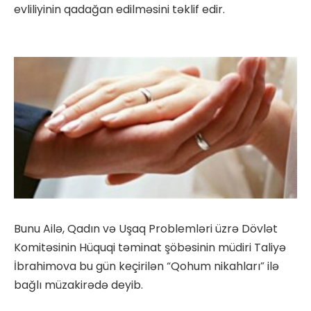
evliliyinin qadağan edilməsini təklif edir.
Bunu Ailə, Qadın və Uşaq Problemləri üzrə Dövlət
Komitəsinin Hüquqi təminat şöbəsinin müdiri Taliyə
İbrahimova bu gün keçirilən “Qohum nikahları” ilə
bağlı müzakirədə deyib.