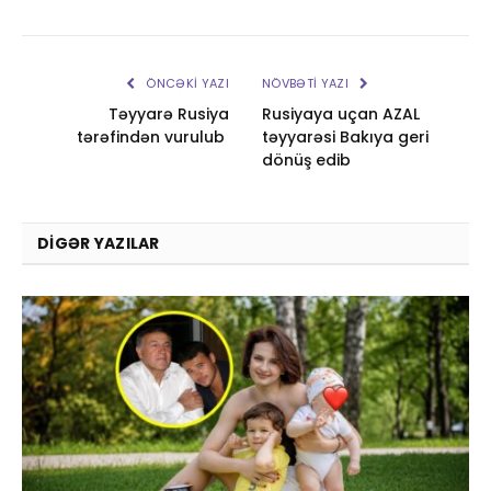
ÖNCƏKI YAZI
NÖVBƏTI YAZI
Təyyarə Rusiya
Rusiyaya uçan AZAL
tərəfindən vurulub
təyyarəsi Bakıya geri
dönüş edib
DIGƏR YAZILAR