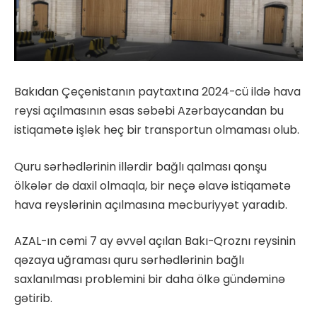
Bakıdan Çeçenistanın paytaxtına 2024-cü ildə hava
reysi açılmasının əsas səbəbi Azərbaycandan bu
istiqamətə işlək heç bir transportun olmaması olub.
Quru sərhədlərinin illərdir bağlı qalması qonşu
ölkələr də daxil olmaqla, bir neçə əlavə istiqamətə
hava reyslərinin açılmasına məcburiyyət yaradıb.
AZAL-ın cəmi 7 ay əvvəl açılan Bakı-Qroznı reysinin
qəzaya uğraması quru sərhədlərinin bağlı
saxlanılması problemini bir daha ölkə gündəminə
gətirib.