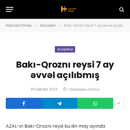
HamamTimes
Gündəm
Bakı-Qroznı reysi 7 ay əvvəl açılıbmış
»
»
GÜNDƏM
Bakı-Qroznı reysi 7 ay
əvvəl açılıbmış
26 Dekabr 2024
1 dəqiqəyə oxunur
AZAL-ın Bakı-Qroznı reysi bu ilin may ayında