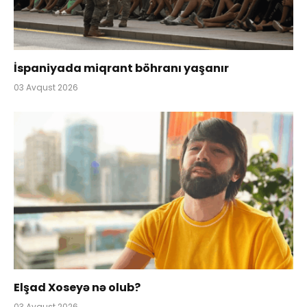
İspaniyada miqrant böhranı yaşanır
03 Avqust 2026
Elşad Xoseyə nə olub?
03 Avqust 2026