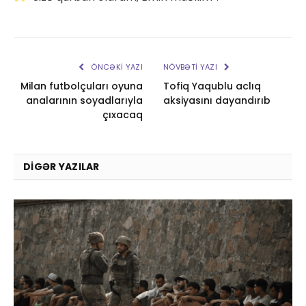
ÖNCƏKI YAZI
NÖVBƏTI YAZI
Milan futbolçuları oyuna
Tofiq Yaqublu aclıq
analarının soyadlarıyla
aksiyasını dayandırıb
çıxacaq
DIGƏR YAZILAR