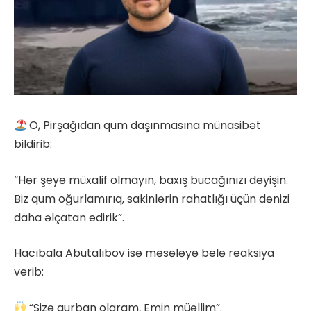
O, Pirşağıdan qum daşınmasına münasibət
bildirib:
“Hər şeyə müxalif olmayın, baxış bucağınızı dəyişin.
Biz qum oğurlamırıq, sakinlərin rahatlığı üçün dənizi
daha əlçatan edirik”.
Hacıbala Abutalıbov isə məsələyə belə reaksiya
verib:
“Sizə qurban olaram, Emin müəllim”.