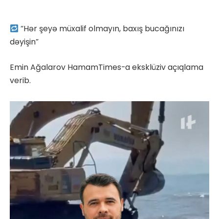
“Hər şeyə müxalif olmayın, baxış bucağınızı
dəyişin”
Emin Ağalarov HamamTimes-a eksklüziv açıqlama
verib.