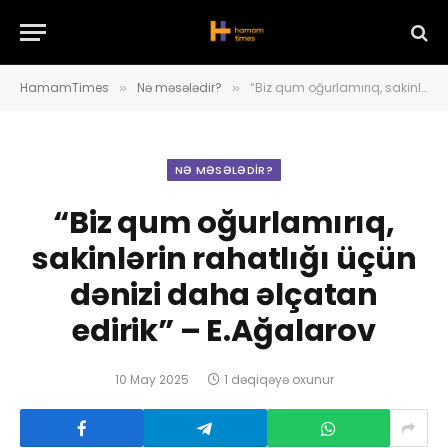
HamamTimes
Nə məsələdir?
“Biz qum oğurlamırıq, sakinlərin rahatlığı üçün dənizi daha əlçatan edirik” – E.Ağalarov
»
»
NƏ MƏSƏLƏDIR?
“Biz qum oğurlamırıq,
sakinlərin rahatlığı üçün
dənizi daha əlçatan
edirik” – E.Ağalarov
10 May 2025
1 dəqiqəyə oxunur