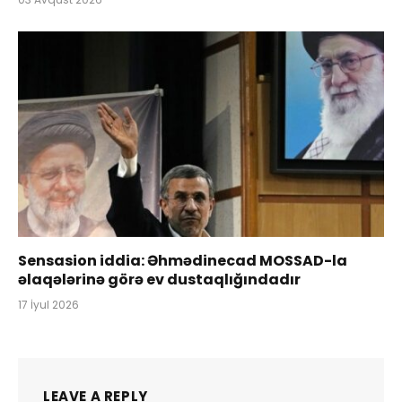
Sensasion iddia: Əhmədinecad MOSSAD-la
əlaqələrinə görə ev dustaqlığındadır
17 İyul 2026
LEAVE A REPLY