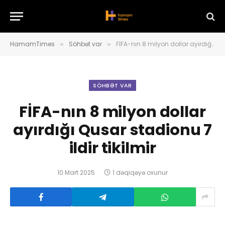
HamamTimes
Söhbət var
FİFA-nın 8 milyon dollar ayırdığı Qusar stadionu 7 ildir tikilmir
»
»
SÖHBƏT VAR
FİFA-nın 8 milyon dollar
ayırdığı Qusar stadionu 7
ildir tikilmir
10 Mart 2025
1 dəqiqəyə oxunur