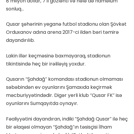
8 milyon dollar, 7 il gözlənti və hələ də naməlum
sonluq…
Qusar şəhərinin yeganə futbol stadionu olan Şövkət
Orduxanov adına arena 2017-ci ildən bəri təmirə
dayandırılıb.
Lakin illər keçməsinə baxmayaraq, stadionun
tikintisində heç bir irəliləyiş yoxdur.
Qusarın “Şahdağ” komandası stadionun olmaması
səbəbindən ev oyunlarını Şamaxıda keçirmək
məcburiyyətindədir. Digər yerli klub “Qusar FK” isə
oyunlarını Sumqayıtda oynayır.
Fəaliyyətini dayandıran, indiki “Şahdağ Qusar” ilə heç
bir əlaqəsi olmayan “Şahdağ”ın təsisçisi İlham