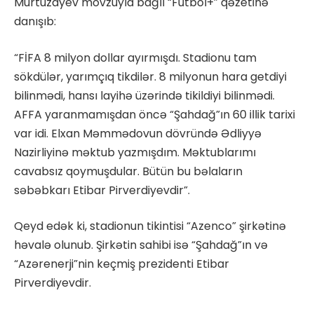
Murtuzayev mövzuyla bağlı “Futbol+” qəzetinə
danışıb:
“FİFA 8 milyon dollar ayırmışdı. Stadionu tam
sökdülər, yarımçıq tikdilər. 8 milyonun hara getdiyi
bilinmədi, hansı layihə üzərində tikildiyi bilinmədi.
AFFA yaranmamışdan öncə “Şahdağ”ın 60 illik tarixi
var idi. Elxan Məmmədovun dövründə Ədliyyə
Nazirliyinə məktub yazmışdım. Məktublarımı
cavabsız qoymuşdular. Bütün bu bəlaların
səbəbkarı Etibar Pirverdiyevdir”.
Qeyd edək ki, stadionun tikintisi “Azenco” şirkətinə
həvalə olunub. Şirkətin sahibi isə “Şahdağ”ın və
“Azərenerji”nin keçmiş prezidenti Etibar
Pirverdiyevdir.