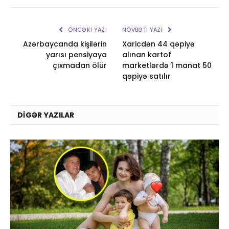
ÖNCƏKI YAZI
NÖVBƏTI YAZI
Azərbaycanda kişilərin
Xaricdən 44 qəpiyə
yarısı pensiyaya
alınan kartof
çıxmadan ölür
marketlərdə 1 manat 50
qəpiyə satılır
DIGƏR YAZILAR