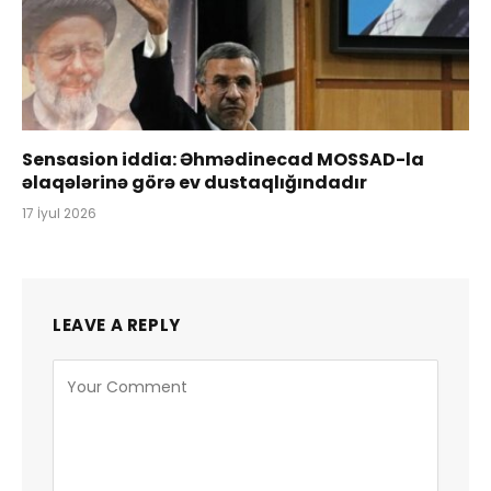
Sensasion iddia: Əhmədinecad MOSSAD-la
əlaqələrinə görə ev dustaqlığındadır
17 İyul 2026
LEAVE A REPLY