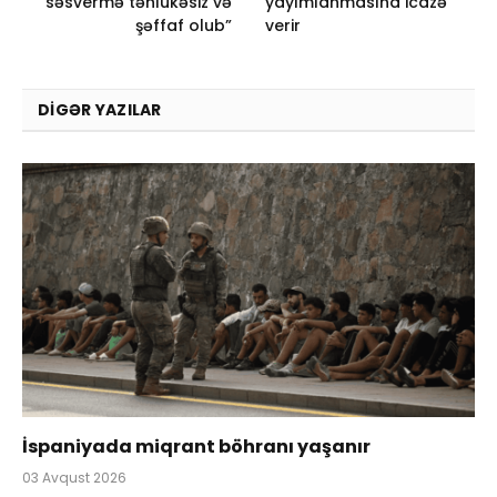
səsvermə təhlükəsiz və
yayımlanmasına icazə
şəffaf olub”
verir
DIGƏR YAZILAR
İspaniyada miqrant böhranı yaşanır
03 Avqust 2026