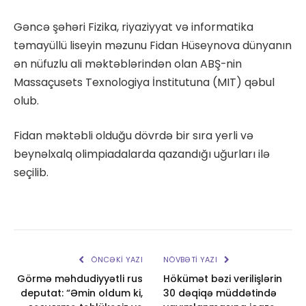
Gəncə şəhəri Fizika, riyaziyyat və informatika
təmayüllü liseyin məzunu Fidan Hüseynova dünyanın
ən nüfuzlu ali məktəblərindən olan ABŞ-nin
Massaçusets Texnologiya İnstitutuna (MIT) qəbul
olub.
Fidan məktəbli olduğu dövrdə bir sıra yerli və
beynəlxalq olimpiadalarda qazandığı uğurları ilə
seçilib.
ÖNCƏKI YAZI
NÖVBƏTI YAZI
Görmə məhdudiyyətli rus
Hökümət bəzi verilişlərin
deputat: “Əmin oldum ki,
30 dəqiqə müddətində