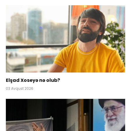
Elşad Xoseyə nə olub?
03 Avqust 2026