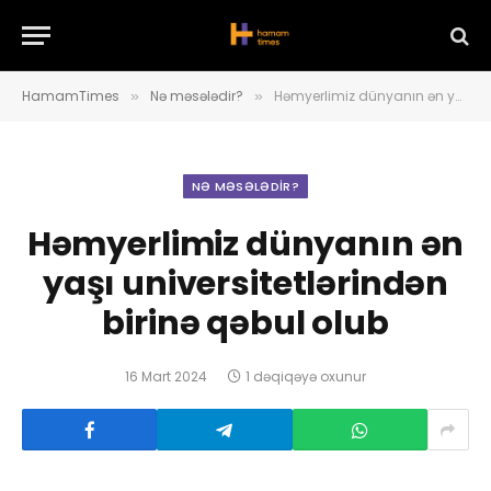
HamamTimes
Nə məsələdir?
Həmyerlimiz dünyanın ən yaşı universitetlərindən birinə qəbul olub
»
»
NƏ MƏSƏLƏDIR?
Həmyerlimiz dünyanın ən
yaşı universitetlərindən
birinə qəbul olub
16 Mart 2024
1 dəqiqəyə oxunur