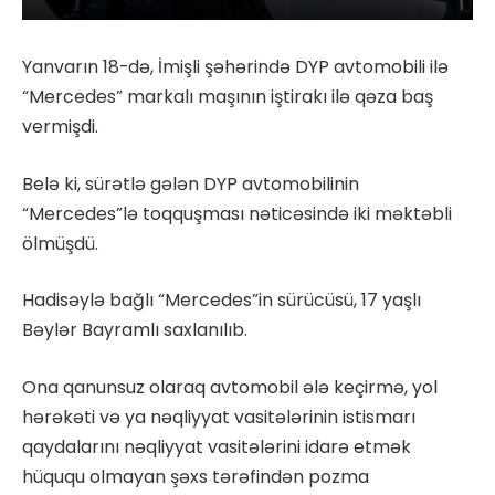
Yanvarın 18-də, İmişli şəhərində DYP avtomobili ilə
“Mercedes” markalı maşının iştirakı ilə qəza baş
vermişdi.
Belə ki, sürətlə gələn DYP avtomobilinin
“Mercedes”lə toqquşması nəticəsində iki məktəbli
ölmüşdü.
Hadisəylə bağlı “Mercedes”in sürücüsü, 17 yaşlı
Bəylər Bayramlı saxlanılıb.
Ona qanunsuz olaraq avtomobil ələ keçirmə, yol
hərəkəti və ya nəqliyyat vasitələrinin istismarı
qaydalarını nəqliyyat vasitələrini idarə etmək
hüququ olmayan şəxs tərəfindən pozma