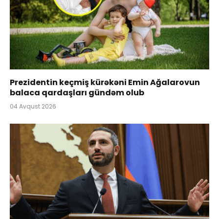
Prezidentin keçmiş kürəkəni Emin Ağalarovun
balaca qardaşları gündəm olub
04 Avqust 2026