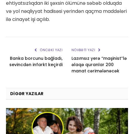
ehtiyatsızlıqdan iki şəxsin ölümünə səbəb olduqda
və yol nəqliyyat hadisəsi yerindən qaçma maddələri
ilə cinayət işi açılıb.
ÖNCƏKI YAZI
NÖVBƏTI YAZI
Banka borcunu bağladı,
Lazımsız yerə “maşinist”lə
sevincdən infarkt keçirdi
əlaqə quranlar 200
manat cərimələnəcək
DIGƏR YAZILAR