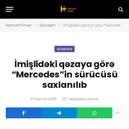
HamamTimes
Gündəm
İmişlidəki qəzaya görə “Mercedes”in sürücüsü saxlanılıb
»
»
GÜNDƏM
İmişlidəki qəzaya görə
“Mercedes”in sürücüsü
saxlanılıb
21 Yanvar 2025
1 dəqiqəyə oxunur