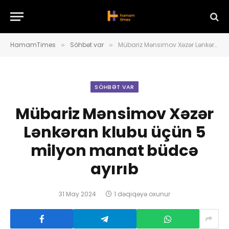
HamamTimes
Söhbət var
Mübariz Mənsimov Xəzər Lənkəran klubu üçün 5 milyon manat büdcə ayırıb
»
»
SÖHBƏT VAR
Mübariz Mənsimov Xəzər
Lənkəran klubu üçün 5
milyon manat büdcə
ayırıb
31 May 2024
1 dəqiqəyə oxunur