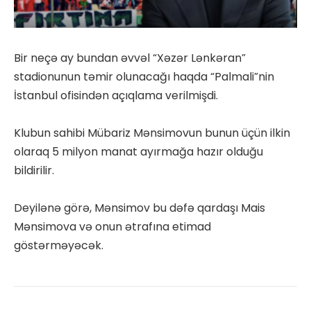
Bir neçə ay bundan əvvəl “Xəzər Lənkəran”
stadionunun təmir olunacağı haqda “Palmali”nin
İstanbul ofisindən açıqlama verilmişdi.
Klubun sahibi Mübariz Mənsimovun bunun üçün ilkin
olaraq 5 milyon manat ayırmağa hazır olduğu
bildirilir.
Deyilənə görə, Mənsimov bu dəfə qardaşı Mais
Mənsimova və onun ətrafına etimad
göstərməyəcək.