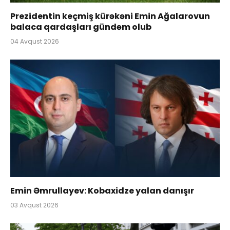
Prezidentin keçmiş kürəkəni Emin Ağalarovun
balaca qardaşları gündəm olub
04 Avqust 2026
Emin Əmrullayev: Kobaxidze yalan danışır
03 Avqust 2026