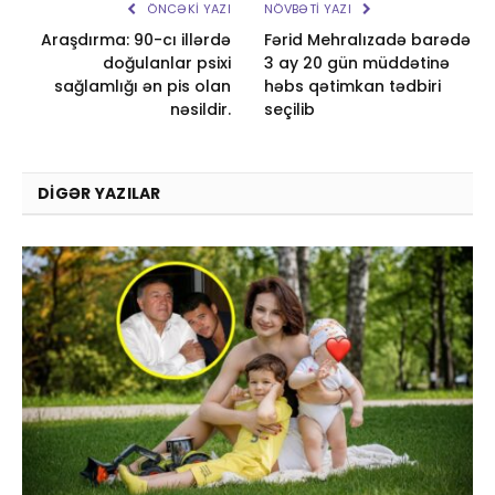
ÖNCƏKI YAZI
NÖVBƏTI YAZI
Araşdırma: 90-cı illərdə
Fərid Mehralızadə barədə
doğulanlar psixi
3 ay 20 gün müddətinə
sağlamlığı ən pis olan
həbs qətimkan tədbiri
nəsildir.
seçilib
DIGƏR YAZILAR