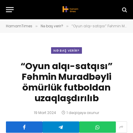
HamamTimes
Nə baş verir?
“Oyun alqı-satqısı” Fəhmin Muradbəyli ömürlük futboldan uzaqlaşdırılıb
»
»
NƏ BAŞ VERIR?
“Oyun alqı-satqısı”
Fəhmin Muradbəyli
ömürlük futboldan
uzaqlaşdırılıb
19 Mart 2024
1 dəqiqəyə oxunur