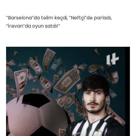
“Barselona”da təlim keçdi, “Neftçi”də parladı,
“İrəvan”da oyun satdı!”