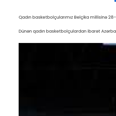
Qadın basketbolçularımız Belçika millisinə 28-
Dünən qadın basketbolçulardan ibarət Azərba