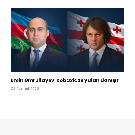
Emin Əmrullayev: Kobaxidze yalan danışır
03 Avqust 2026