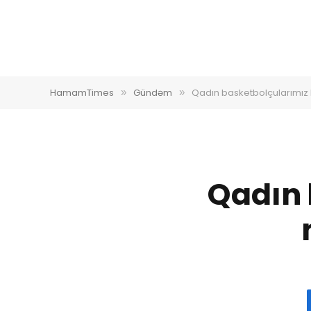
HamamTimes
Gündəm
Qadın basketbolçularımız B
»
»
Qadın 