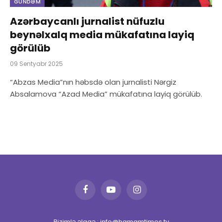
GÜNDƏM
Azərbaycanlı jurnalist nüfuzlu
beynəlxalq media mükafatına layiq
görülüb
09 Sentyabr 2025
“Abzas Media”nın həbsdə olan jurnalisti Nərgiz
Absalamova “Azad Media” mükafatına layiq görülüb.
Facebook
YouTube
Instagram
Bizimlə əlaqə : info@hamamtimes.tv