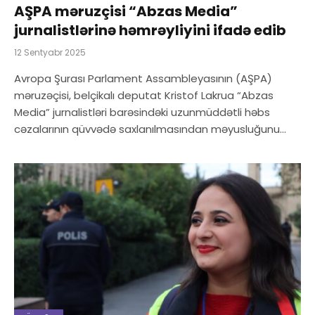
AŞPA məruzçisi “Abzas Media”
jurnalistlərinə həmrəyliyini ifadə edib
12 Sentyabr 2025
Avropa Şurası Parlament Assambleyasının (AŞPA)
məruzəçisi, belçikalı deputat Kristof Lakrua “Abzas
Media” jurnalistləri barəsindəki uzunmüddətli həbs
cəzalarının qüvvədə saxlanılmasından məyusluğunu…