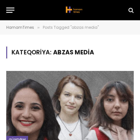
HamamTimes
Posts Tagged "abzas media"
»
KATEQORIYA:
ABZAS MEDIA
GÜNDƏM