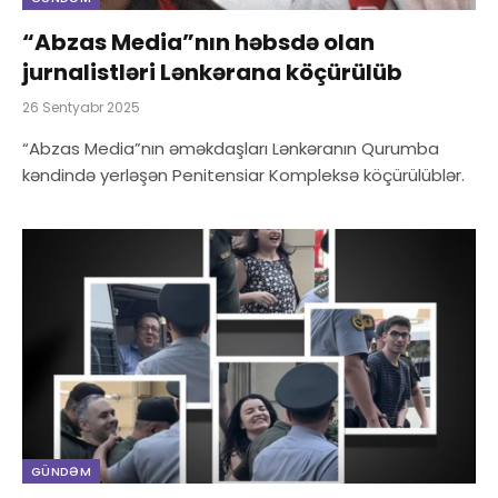
“Abzas Media”nın həbsdə olan
jurnalistləri Lənkərana köçürülüb
26 Sentyabr 2025
“Abzas Media”nın əməkdaşları Lənkəranın Qurumba
kəndində yerləşən Penitensiar Kompleksə köçürülüblər.
GÜNDƏM