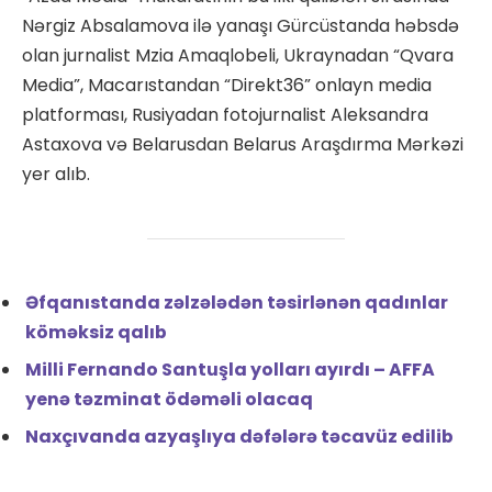
Nərgiz Absalamova ilə yanaşı Gürcüstanda həbsdə
olan jurnalist Mzia Amaqlobeli, Ukraynadan “Qvara
Media”, Macarıstandan “Direkt36” onlayn media
platforması, Rusiyadan fotojurnalist Aleksandra
Astaxova və Belarusdan Belarus Araşdırma Mərkəzi
yer alıb.
Əfqanıstanda zəlzələdən təsirlənən qadınlar
köməksiz qalıb
Milli Fernando Santuşla yolları ayırdı – AFFA
yenə təzminat ödəməli olacaq
Naxçıvanda azyaşlıya dəfələrə təcavüz edilib