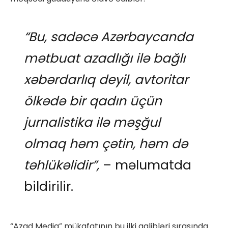
“Bu, sadəcə Azərbaycanda
mətbuat azadlığı ilə bağlı
xəbərdarlıq deyil, avtoritar
ölkədə bir qadın üçün
jurnalistika ilə məşğul
olmaq həm çətin, həm də
təhlükəlidir”,
– məlumatda
bildirilir.
“Azad Media” mükafatının bu ilki qalibləri sırasında