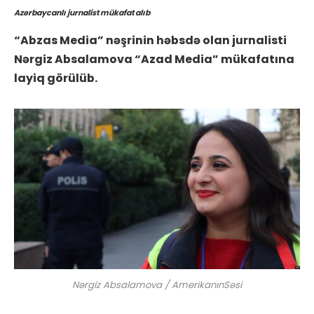
Azərbaycanlı jurnalist mükafat alıb
“Abzas Media” nəşrinin həbsdə olan jurnalisti
Nərgiz Absalamova “Azad Media” mükafatına
layiq görülüb.
Nərgiz Absalamova / AmerikanınSəsi