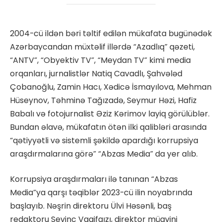
2004-cü ildən bəri təltif edilən mükafata bugünədək
Azərbaycandan müxtəlif illərdə “Azadlıq” qəzeti,
“ANTV”, “Obyektiv TV”, “Meydan TV” kimi media
orqanları, jurnalistlər Natiq Cavadlı, Şahvələd
Çobanoğlu, Zamin Hacı, Xədicə İsmayılova, Mehman
Hüseynov, Təhminə Tağızadə, Seymur Həzi, Hafiz
Babalı və fotojurnalist Əziz Kərimov layiq görülüblər.
Bundan əlavə, mükafatın ötən ilki qalibləri arasında
“qətiyyətli və sistemli şəkildə apardığı korrupsiya
araşdırmalarına görə” “Abzas Media” da yer alıb.
Korrupsiya araşdırmaları ilə tanınan “Abzas
Media”ya qarşı təqiblər 2023-cü ilin noyabrında
başlayıb. Nəşrin direktoru Ülvi Həsənli, baş
redaktoru Sevinc Vaqifqızı, direktor müavini