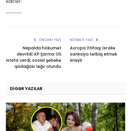
edirlər.
Azərbaycanlı jurnalist mükafat alıb
ÖNCƏKI YAZI
NÖVBƏTI YAZI
Nepalda hökumət
Avropa İttifaqı İsrailə
devrildi: KP Şarma Oli
sanksiya tətbiq etmək
istefa verdi, sosial şəbəkə
istəyir
qadağası ləğv olundu
DIGƏR YAZILAR