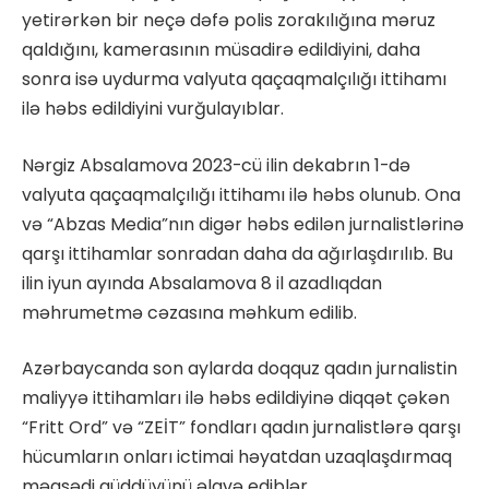
yetirərkən bir neçə dəfə polis zorakılığına məruz
qaldığını, kamerasının müsadirə edildiyini, daha
sonra isə uydurma valyuta qaçaqmalçılığı ittihamı
ilə həbs edildiyini vurğulayıblar.
Nərgiz Absalamova 2023-cü ilin dekabrın 1-də
valyuta qaçaqmalçılığı ittihamı ilə həbs olunub. Ona
və “Abzas Media”nın digər həbs edilən jurnalistlərinə
qarşı ittihamlar sonradan daha da ağırlaşdırılıb. Bu
ilin iyun ayında Absalamova 8 il azadlıqdan
məhrumetmə cəzasına məhkum edilib.
Azərbaycanda son aylarda doqquz qadın jurnalistin
maliyyə ittihamları ilə həbs edildiyinə diqqət çəkən
“Fritt Ord” və “ZEİT” fondları qadın jurnalistlərə qarşı
hücumların onları ictimai həyatdan uzaqlaşdırmaq
məqsədi güddüyünü əlavə ediblər.