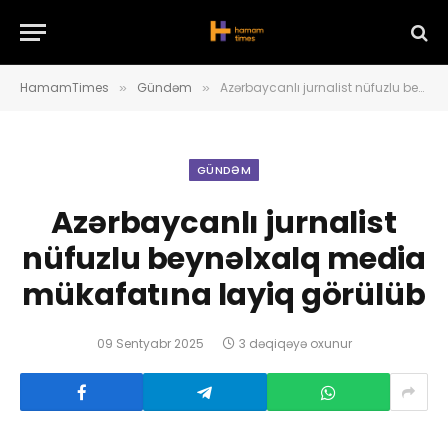
HamamTimes
Gündəm
Azərbaycanlı jurnalist nüfuzlu beynəlxalq media mükafatına layiq görülüb
»
»
GÜNDƏM
Azərbaycanlı jurnalist
nüfuzlu beynəlxalq media
mükafatına layiq görülüb
09 Sentyabr 2025
3 dəqiqəyə oxunur