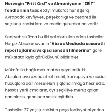
Norveçin “Fritt Ord” və Almaniyanın “ZEİT”
fondlarının
təsis etdiyi mükafat hər il Şərqi
Avropada keyfiyyəti, peşəkarlığı və cəsarəti ilə
seçilən jurnalistlərə və media qurumlarına verilir.
Sentyabrın 9-da bu ilki qalibləri elan edən təsisçilər
Nərgiz Absalamovanın “
Abzas Mediada cəsarətli
reportajlarına və qısa sənədli filmlərinə”
görə
mükafata layiq görüldüyünü bildiriblər.
Mükafatla bağlı məlumatda qeyd edilir ki,
Absalamova özünü ətraf mühit, korrupsiya və sosial
hüquqlara dair məsələləri işıqlandırmağa həsr edib,
həssas yerli icmaların, ayrıseçkiliyə məruz qalan
qadınların, gənclərin səsini eşitdirib.
Təsisçilər 27 yaşlı jurnalistin peşə fəaliyyətini yerinə