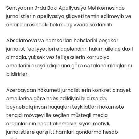
Sentyabrın 9-da Bakı Apellyasiya Məhkəməsində
jurnalistlərin apellyasiya şikayəti təmin edilməyib və
onlar barəsindəki hökmü qüvvədə saxlanılıb.
Absalamova və həmkarları həbslərini peşəkar
jurnalist fəaliyyətləri əlaqələndirir, hakim ailə də daxil
olmaqla, yüksək vəzifəli şəxslərin korrupiya
əməllərini araşdırdıqlarına görə cəzalandırıldıqlarını
bildirirlər.
Azərbaycan hökuməti jurnalistlərin konkret cinayət
əməllərinə görə həbs edildiyini bildirsə də,
beynəlxalq insan hüquqları təşkilatları hökumətə
tənqidi mövqeyi ilə seçilən müstəqil media
orqanlarının hədəf alınmasını siyasi motivli,
jurnalistlərə qarşı ittihamları qondarma hesab