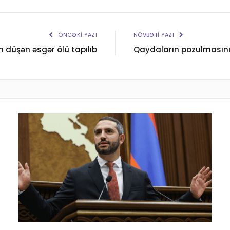
ÖNCƏKI YAZI
NÖVBƏTI YAZI
 düşən əsgər ölü tapılıb
Qaydaların pozulmasına g