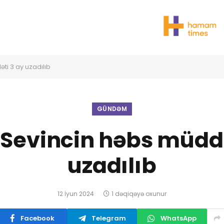
ti 3 ay uzadılıb
GÜNDƏM
ə Sevincin həbs müddə
uzadılıb
12 İyun 2024
1 dəqiqəyə oxunur
Facebook
Telegram
WhatsApp