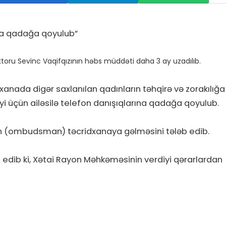
ıma qadağa qoyulub”
ktoru Sevinc Vaqifqızının həbs müddəti daha 3 ay uzadılıb.
xanada digər saxlanılan qadınların təhqirə və zorakılığa
diyi üçün ailəsilə telefon danışıqlarına qadağa qoyulub.
nin (ombudsman) təcridxanaya gəlməsini tələb edib.
d edib ki, Xətai Rayon Məhkəməsinin verdiyi qərarlardan