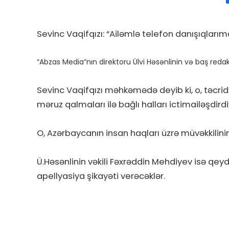
Sevinc Vaqifqızı: “Ailəmlə telefon danışıqlar
“Abzas Media”nın direktoru Ülvi Həsənlinin və baş reda
Sevinc Vaqifqızı məhkəmədə deyib ki, o, təcrid
məruz qalmaları ilə bağlı halları ictimailəşdir
O, Azərbaycanın insan haqları üzrə müvəkkili
Ü.Həsənlinin vəkili Fəxrəddin Mehdiyev isə qey
apellyasiya şikayəti verəcəklər.