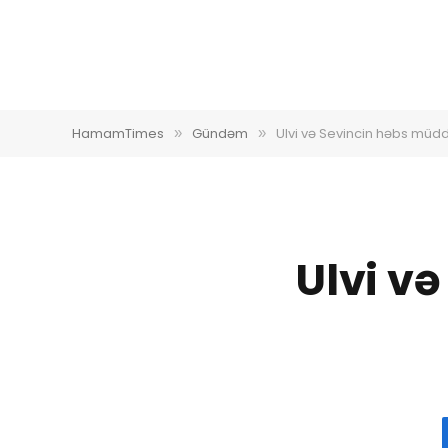
HamamTimes
Gündəm
Ulvi və Sevincin həbs müddə
»
»
Ulvi v