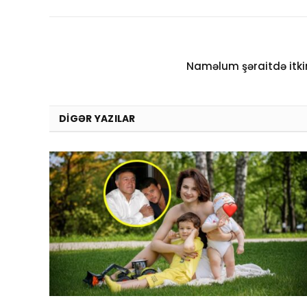
Naməlum şəraitdə itkin
DIGƏR YAZILAR