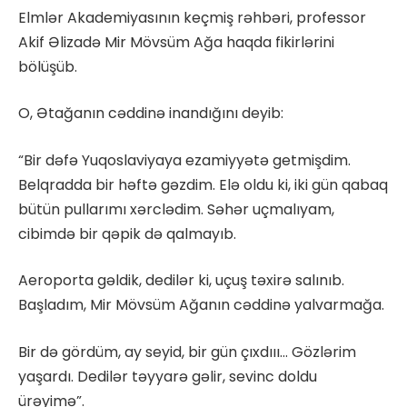
Elmlər Akademiyasının keçmiş rəhbəri, professor
Akif Əlizadə Mir Mövsüm Ağa haqda fikirlərini
bölüşüb.
O, Ətağanın cəddinə inandığını deyib:
“Bir dəfə Yuqoslaviyaya ezamiyyətə getmişdim.
Belqradda bir həftə gəzdim. Elə oldu ki, iki gün qabaq
bütün pullarımı xərclədim. Səhər uçmalıyam,
cibimdə bir qəpik də qalmayıb.
Aeroporta gəldik, dedilər ki, uçuş təxirə salınıb.
Başladım, Mir Mövsüm Ağanın cəddinə yalvarmağa.
Bir də gördüm, ay seyid, bir gün çıxdııı… Gözlərim
yaşardı. Dedilər təyyarə gəlir, sevinc doldu
ürəyimə”.