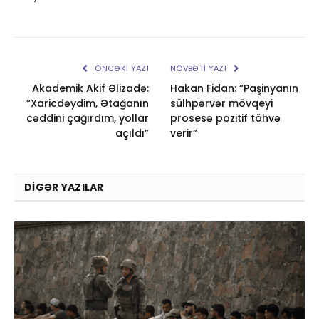
ÖNCƏKI YAZI
NÖVBƏTI YAZI
Akademik Akif Əlizadə:
Hakan Fidan: “Paşinyanın
“Xaricdəydim, Ətağanın
sülhpərvər mövqeyi
cəddini çağırdım, yollar
prosesə pozitif töhvə
açıldı”
verir”
DIGƏR YAZILAR