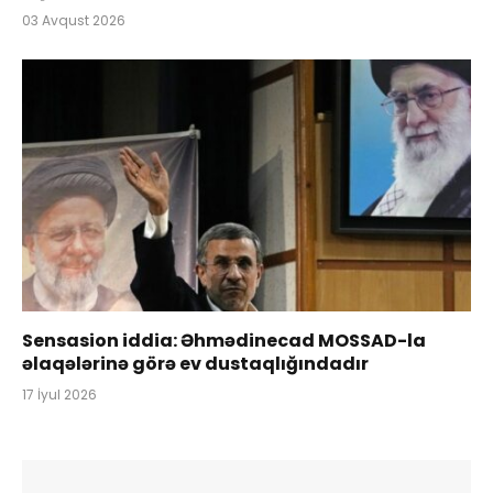
03 Avqust 2026
Sensasion iddia: Əhmədinecad MOSSAD-la
əlaqələrinə görə ev dustaqlığındadır
17 İyul 2026