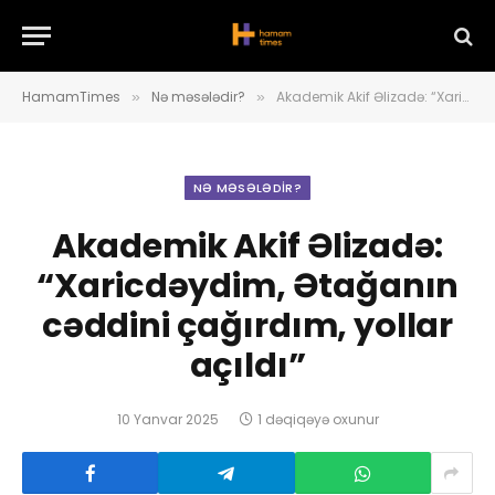
HamamTimes
Nə məsələdir?
Akademik Akif Əlizadə: “Xaricdəydim, Ətağanın cəddini çağırdım, yollar açıldı”
»
»
NƏ MƏSƏLƏDIR?
Akademik Akif Əlizadə:
“Xaricdəydim, Ətağanın
cəddini çağırdım, yollar
açıldı”
10 Yanvar 2025
1 dəqiqəyə oxunur