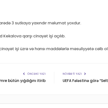
ədə 3 sutkaya yaxındır məlumat yoxdur.
Kekalova qarşı cinayət işi açılıb.
ı cinayət işi üzrə və hansı maddələrlə məsuliyyətə cəlb
ÖNCƏKI YAZI
NÖVBƏTI YAZI
Emre bütün yığdığını itirib
UEFA Fələstinə görə “Selt