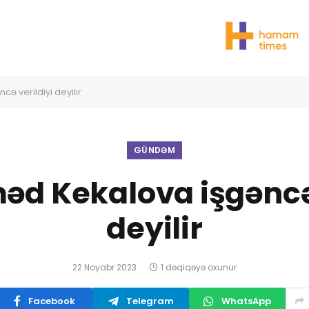
 verildiyi deyilir
GÜNDƏM
 Kekalova işgəncə 
deyilir
22 Noyabr 2023
1 dəqiqəyə oxunur
Facebook
Telegram
WhatsApp