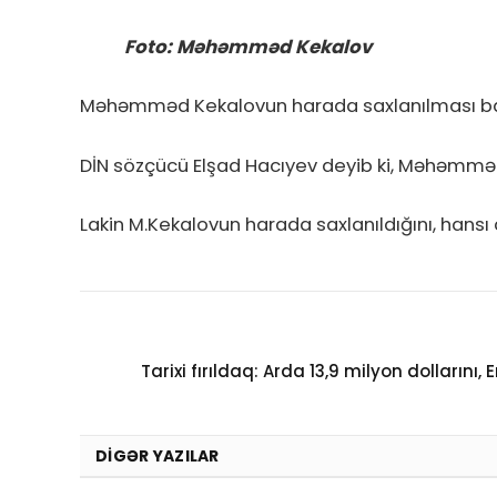
Foto: Məhəmməd Kekalov
Məhəmməd Kekalovun harada saxlanılması bar
DİN sözçücü Elşad Hacıyev deyib ki, Məhəmməd 
Lakin M.Kekalovun harada saxlanıldığını, hans
Tarixi fırıldaq: Arda 13,9 milyon dollarını, 
DIGƏR YAZILAR