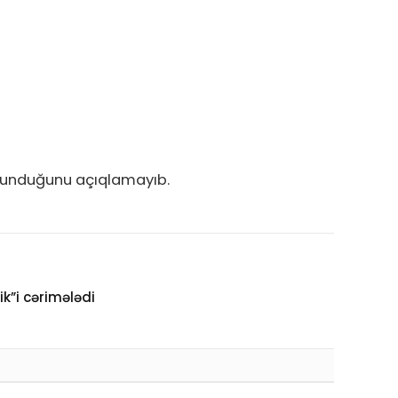
 olunduğunu açıqlamayıb.
ik”i cərimələdi