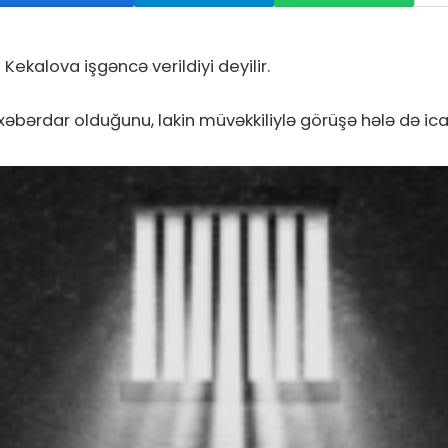
kalova işgəncə verildiyi deyilir.
bərdar olduğunu, lakin müvəkkiliylə görüşə hələ də icazə