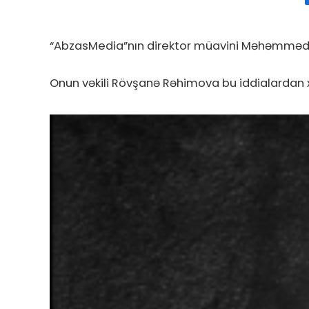
“AbzasMedia”nın direktor müavini Məhəmməd Ke
Onun vəkili Rövşanə Rəhimova bu iddialardan xə