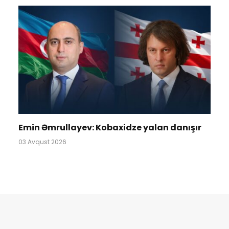
Emin Əmrullayev: Kobaxidze yalan danışır
03 Avqust 2026