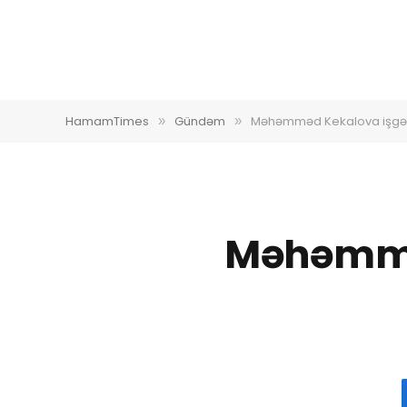
HamamTimes
Gündəm
Məhəmməd Kekalova işgəncə
»
»
Məhəmməd