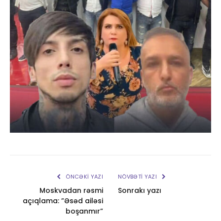
ÖNCƏKI YAZI
NÖVBƏTI YAZI
Moskvadan rəsmi
Sonrakı yazı
açıqlama: ”Əsəd ailəsi
boşanmır”