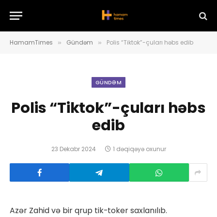
HamamTimes
Gündəm
Polis “Tiktok”-çuları həbs edib
»
»
GÜNDƏM
Polis “Tiktok”-çuları həbs
edib
23 Dekabr 2024
1 dəqiqəyə oxunur
Azər Zahid və bir qrup tik-toker saxlanılıb.