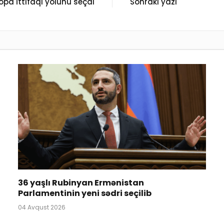
pa İttifaqı yolunu seçdi
Sonrakı yazı
36 yaşlı Rubinyan Ermənistan
Parlamentinin yeni sədri seçilib
04 Avqust 2026