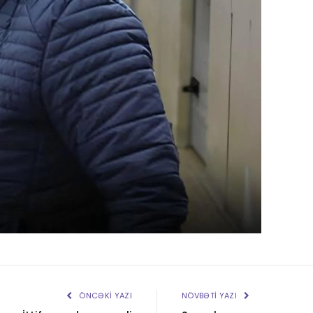
ÖNCƏKI YAZI
NÖVBƏTI YAZI