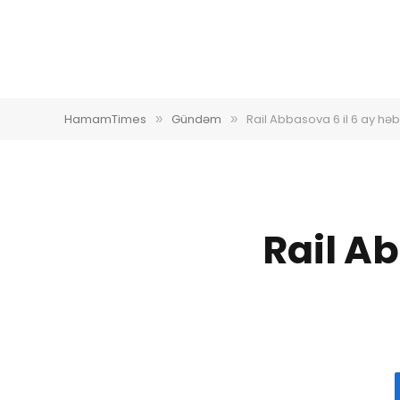
HamamTimes
Gündəm
Rail Abbasova 6 il 6 ay həb
»
»
Rail Ab