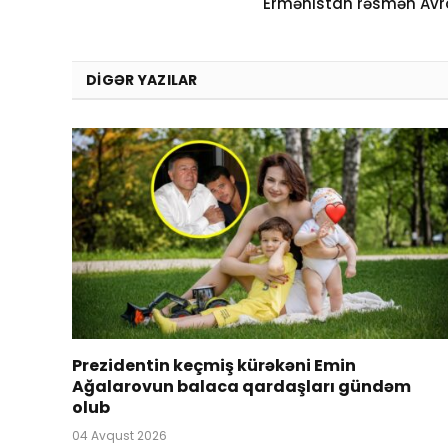
Ermənistan rəsmən Avro
DIGƏR YAZILAR
Prezidentin keçmiş kürəkəni Emin
Ağalarovun balaca qardaşları gündəm
olub
04 Avqust 2026