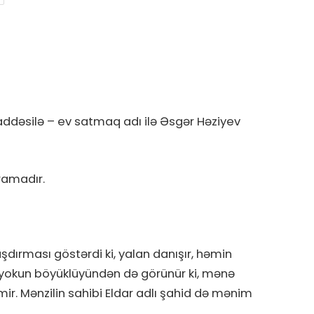
addəsilə – ev satmaq adı ilə Əsgər Həziyev
ramadır.
şdırması göstərdi ki, yalan danışır, həmin
lyokun böyüklüyündən də görünür ki, mənə
mir. Mənzilin sahibi Eldar adlı şahid də mənim