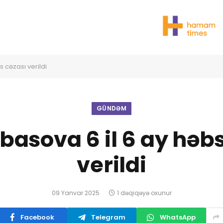
s cəzası verildi
GÜNDƏM
basova 6 il 6 ay həb
verildi
09 Yanvar 2025
1 dəqiqəyə oxunur
Facebook
Telegram
WhatsApp