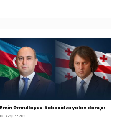
Emin Əmrullayev: Kobaxidze yalan danışır
03 Avqust 2026