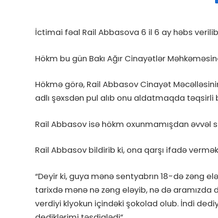
İctimai fəal Rail Abbasova 6 il 6 ay həbs verili
Hökm bu gün Bakı Ağır Cinayətlər Məhkəməsində
Hökmə görə, Rail Abbasov Cinayət Məcəlləsinin
adlı şəxsdən pul alıb onu aldatmaqda təqsirli bi
Rail Abbasov isə hökm oxunmamışdan əvvəl son
Rail Abbasov bildirib ki, ona qarşı ifadə vermə
“Deyir ki, guya mənə sentyabrın 18-də zəng eləy
tarixdə mənə nə zəng eləyib, nə də aramızda 
verdiyi klyokun içindəki şokolad olub. İndi ded
dediklərimi təsdiqlədi”.