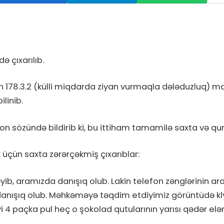
b
 çıxarılıb.
 178.3.2 (külli miqdarda ziyan vurmaqla dələduzluq) m
linib.
 sözündə bildirib ki, bu ittiham tamamilə saxta və qu
k üçün saxta zərərçəkmiş çıxarıblar:
ib, aramızda danışıq olub. Lakin telefon zənglərinin ara
danışıq olub. Məhkəməyə təqdim etdiyimiz görüntüdə k
iyi 4 paçka pul heç o şokolad qutularının yarısı qədər elə