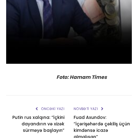
Foto: Hamam Times
ÖNCƏKI YAZI
NÖVBƏTI YAZI
Putin rus xalqına: “İçkini
Fuad Axundov:
dayandırın və xizək
“İçərişəhərdə çəkiliş üçün
sürməyə başlayın”
kimdənsə icazə
almalısan”