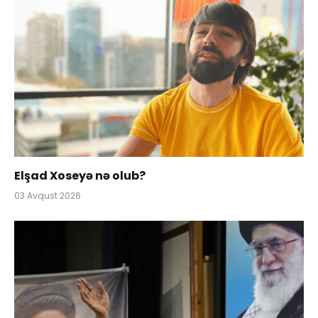
Elşad Xoseyə nə olub?
03 Avqust 2026