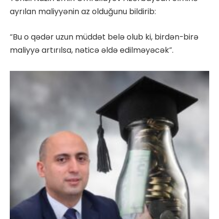
ayrılan maliyyənin az olduğunu bildirib:
“Bu o qədər uzun müddət belə olub ki, birdən-birə
maliyyə artırılsa, nəticə əldə edilməyəcək”.