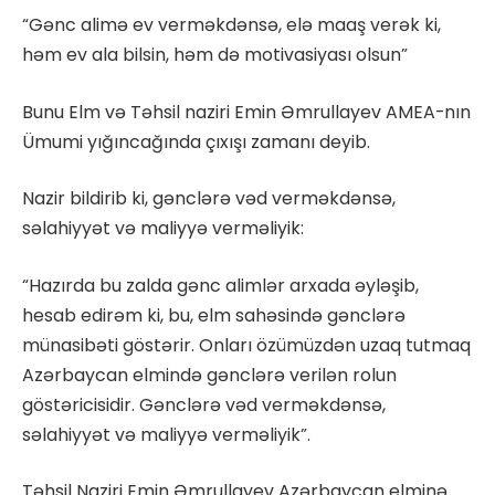
“Gənc alimə ev verməkdənsə, elə maaş verək ki,
həm ev ala bilsin, həm də motivasiyası olsun”
Bunu Elm və Təhsil naziri Emin Əmrullayev AMEA-nın
Ümumi yığıncağında çıxışı zamanı deyib.
Nazir bildirib ki, gənclərə vəd verməkdənsə,
səlahiyyət və maliyyə verməliyik:
“Hazırda bu zalda gənc alimlər arxada əyləşib,
hesab edirəm ki, bu, elm sahəsində gənclərə
münasibəti göstərir. Onları özümüzdən uzaq tutmaq
Azərbaycan elmində gənclərə verilən rolun
göstəricisidir. Gənclərə vəd verməkdənsə,
səlahiyyət və maliyyə verməliyik”.
Təhsil Naziri Emin Əmrullayev Azərbaycan elminə