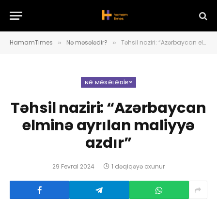
HamamTimes
Nə məsələdir?
Təhsil naziri: “Azərbaycan elminə ayrılan maliyyə azdır”
»
»
NƏ MƏSƏLƏDIR?
Təhsil naziri: “Azərbaycan
elminə ayrılan maliyyə
azdır”
29 Fevral 2024
1 dəqiqəyə oxunur