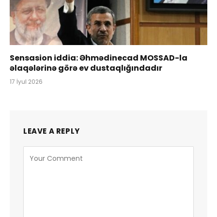
Sensasion iddia: Əhmədinecad MOSSAD-la
əlaqələrinə görə ev dustaqlığındadır
17 İyul 2026
LEAVE A REPLY